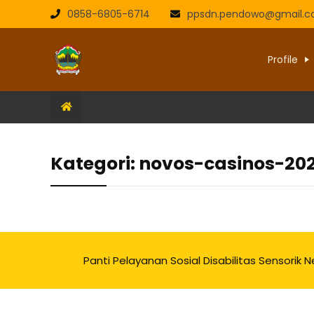
0858-6805-6714
ppsdn.pendowo@gmail.
Profile
Kategori:
novos-casinos-20
Panti Pelayanan Sosial Disabilitas Sensorik