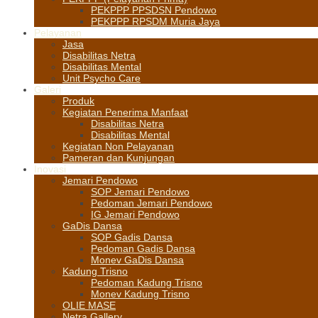
PEKPPP PPSDSN Pendowo
PEKPPP RPSDM Muria Jaya
Pelayanan
Jasa
Disabilitas Netra
Disabilitas Mental
Unit Psycho Care
Galeri
Produk
Kegiatan Penerima Manfaat
Disabilitas Netra
Disabilitas Mental
Kegiatan Non Pelayanan
Pameran dan Kunjungan
Inovasi
Jemari Pendowo
SOP Jemari Pendowo
Pedoman Jemari Pendowo
IG Jemari Pendowo
GaDis Dansa
SOP Gadis Dansa
Pedoman Gadis Dansa
Monev GaDis Dansa
Kadung Trisno
Pedoman Kadung Trisno
Monev Kadung Trisno
OLIE MASE
Netra Gallery