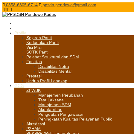
0858-6805-6714
ppsdn.pendowo@gmail.com
Profile
Sejarah Panti
Kedudukan Panti
Visi Misi
SOTK Panti
Pejabat Struktural dan SDM
Fasilitas
Disabilitas Netra
Disabilitas Mental
Prestasi
Unduh Profil Lengkap
GCG
ZI WBK
Manajemen Perubahan
Tata Laksana
Manajemen SDM
Akuntabilitas
Penguatan Pengawasan
Peningkatan Kualitas Pelayanan Publik
Akreditasi
P2HAM
PEKPPP (Pelayanan Prima)